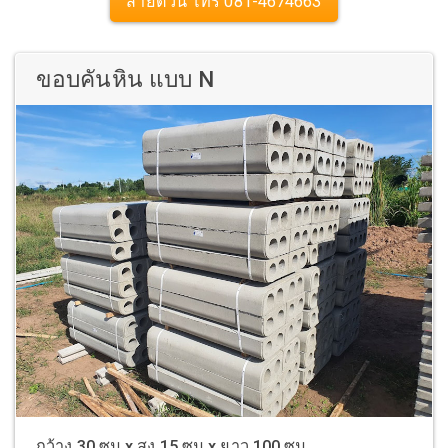
สายด่วน โทร 081-4674663
ขอบคันหิน แบบ N
กว้าง 30 ซม x สูง 15 ซม x ยาว 100 ซม