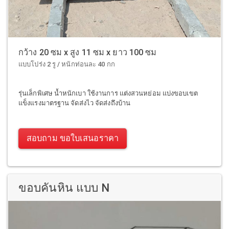
กว้าง 20 ซม x สูง 11 ซม x ยาว 100 ซม
แบบโปร่ง 2 รู / หนักท่อนละ 40 กก
รุ่นเล็กพิเศษ น้ำหนักเบา ใช้งานการ แต่งสวนหย่อม แบ่งขอบเขต
แข็งแรงมาตรฐาน จัดส่งไว จัดส่งถึงบ้าน
สอบถาม ขอใบเสนอราคา
ขอบคันหิน แบบ N