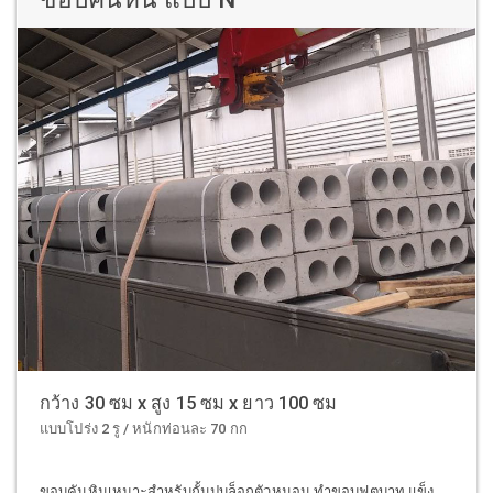
กว้าง 30 ซม x สูง 15 ซม x ยาว 100 ซม
แบบโปร่ง 2 รู / หนักท่อนละ 70 กก
ขอบคันหินเหมาะสำหรับกั้นปูบล็อกตัวหนอน ทำขอบฟุตบาท แข็ง