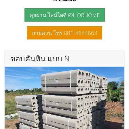
คุยผ่าน ไลน์ไอดี @HORHOME
สายด่วน โทร 081-4674663
ขอบคันหิน แบบ N