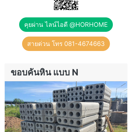
คุยผ่าน ไลน์ไอดี @HORHOME
สายด่วน โทร 081-4674663
ขอบคันหิน แบบ N