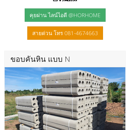
คุยผ่าน ไลน์ไอดี @HORHOME
สายด่วน โทร 081-4674663
ขอบคันหิน แบบ N