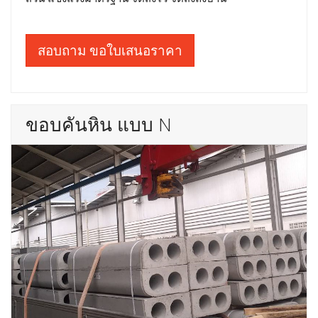
สอบถาม ขอใบเสนอราคา
ขอบคันหิน แบบ N