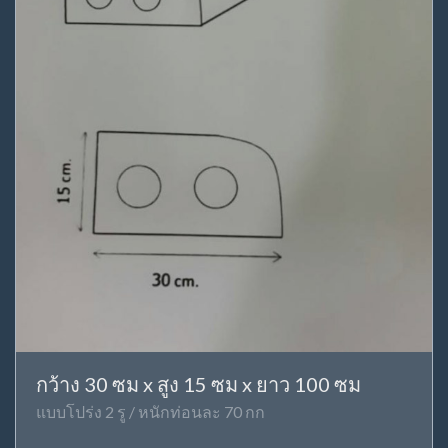
กว้าง 30 ซม x สูง 15 ซม x ยาว 100 ซม
แบบโปร่ง 2 รู / หนักท่อนละ 70 กก