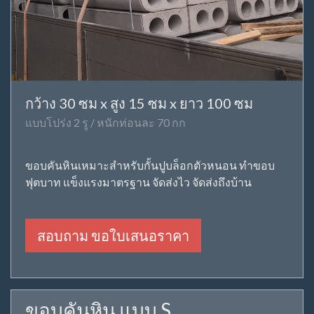
กว้าง 30 ซม x สูง 15 ซม x ยาว 100 ซม
แบบโปร่ง 2 รู / หนักท่อนละ 70 กก
ขอบคันหินเหมาะสำหรับกั้นปูบล็อกตัวหนอน ทำขอบ
ฟุตบาท แข็งแรงมาตรฐาน จัดส่งไว จัดส่งถึงบ้าน
สอบถาม ขอใบเสนอราคา
ขอบคันหิน แบบ S