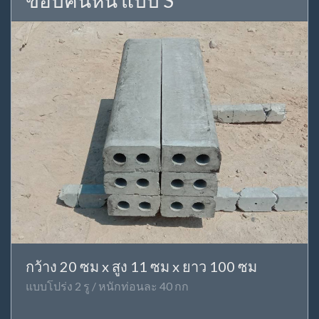
ขอบคันหิน แบบ S
กว้าง 20 ซม x สูง 11 ซม x ยาว 100 ซม
แบบโปร่ง 2 รู / หนักท่อนละ 40 กก