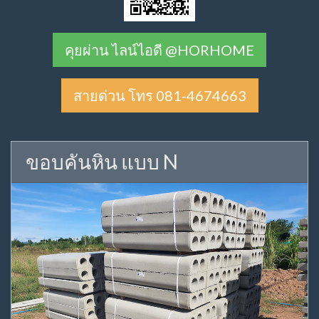
คุยผ่าน ไลน์ไอดี @HORHOME
สายด่วน โทร 081-4674663
ขอบคันหิน แบบ N