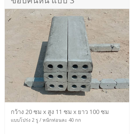
ขอบคันหิน แบบ S
กว้าง 20 ซม x สูง 11 ซม x ยาว 100 ซม
แบบโปร่ง 2 รู / หนักท่อนละ 40 กก