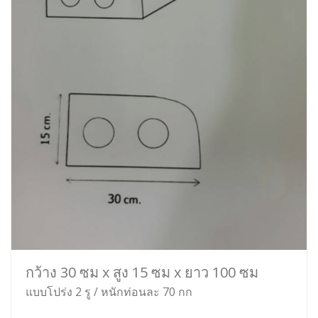
กว้าง 30 ซม x สูง 15 ซม x ยาว 100 ซม
แบบโปร่ง 2 รู / หนักท่อนละ 70 กก