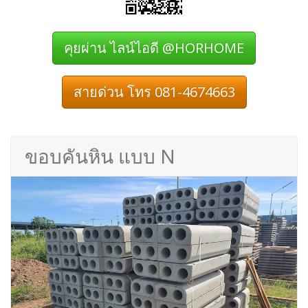
คุยผ่าน ไลน์ไอดี @HORHOME
สายด่วน โทร 081-4674663
ขอบคันหิน แบบ N