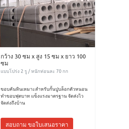
กว้าง 30 ซม x สูง 15 ซม x ยาว 100
ซม
แบบโปร่ง 2 รู / หนักท่อนละ 70 กก
ขอบคันหินเหมาะสำหรับกั้นปูบล็อกตัวหนอน
ทำขอบฟุตบาท แข็งแรงมาตรฐาน จัดส่งไว
จัดส่งถึงบ้าน
สอบถาม ขอใบเสนอราคา