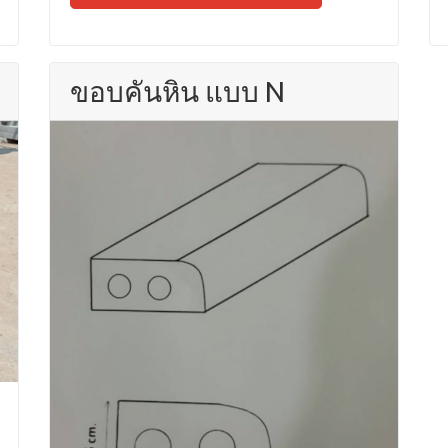
ขอบคันหิน แบบ N