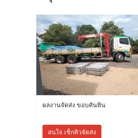
ผลงานจัดส่ง ขอบคันหิน
สนใจ เช็กคิวจัดส่ง