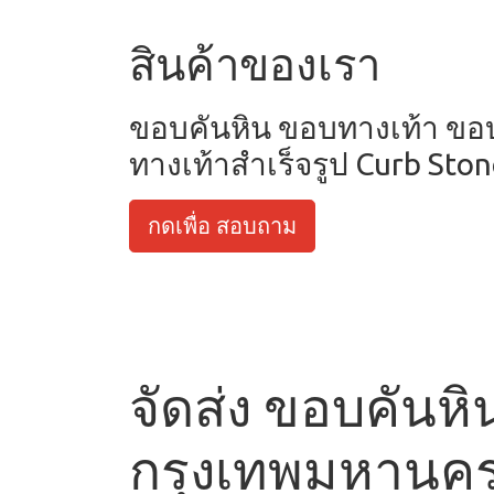
สินค้าของเรา
ขอบคันหิน ขอบทางเท้า ข
ทางเท้าสำเร็จรูป Curb Sto
กดเพื่อ สอบถาม
จัดส่ง ขอบคันหิน
กรุงเทพมหานค