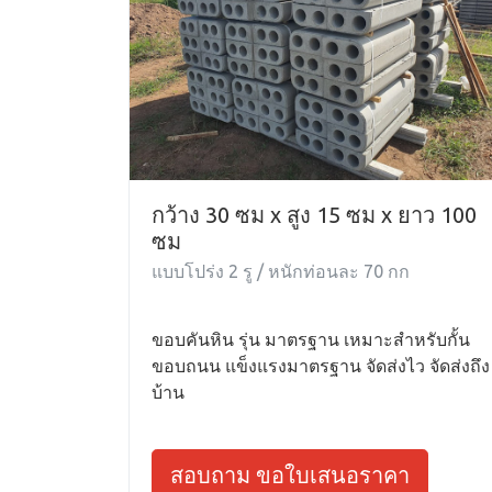
กว้าง 30 ซม x สูง 15 ซม x ยาว 100
ซม
แบบโปร่ง 2 รู / หนักท่อนละ 70 กก
ขอบคันหิน รุ่น มาตรฐาน เหมาะสำหรับกั้น
ขอบถนน แข็งแรงมาตรฐาน จัดส่งไว จัดส่งถึง
บ้าน
สอบถาม ขอใบเสนอราคา