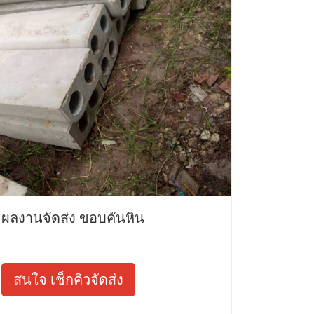
ผลงานจัดส่ง ขอบคันหิน
สนใจ เช็กคิวจัดส่ง