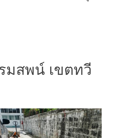
รรมสพน์ เขตทวี