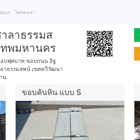
กับเรา
โทรหาเรา
 ศาลาธรรมส
ุงเทพมหานคร
 ขอบฟุตบาท ขอบถนน อิฐ
ศาลาธรรมสพน์ เขตทวีวัฒนา
้าน
ขอบคันหิน แบบ S