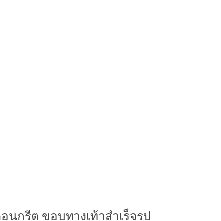
นกรีต ขอบทางเท้าสำเร็จรูป