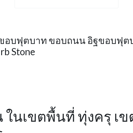
 ขอบฟุตบาท ขอบถนน อิฐขอบฟุต
rb Stone
ในเขตพื้นที่ ทุ่งครุ เขต