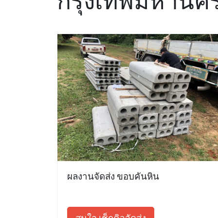
กรุงเทพมหานค
ผลงานจัดส่ง ขอบคันหิน
สนใจ เช็กคิวจัดส่ง