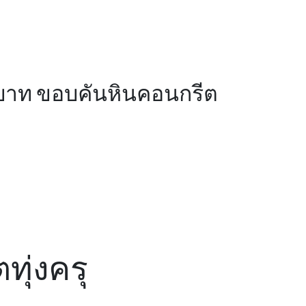
บาท ขอบคันหินคอนกรีต
ทุ่งครุ