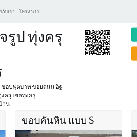
ุยกับเรา
โทรหาเรา
รูป ทุ่งครุ
ร
ูป ขอบฟุตบาท ขอบถนน อิฐ
งครุ เขตทุ่งครุ
บ้าน
ขอบคันหิน แบบ S