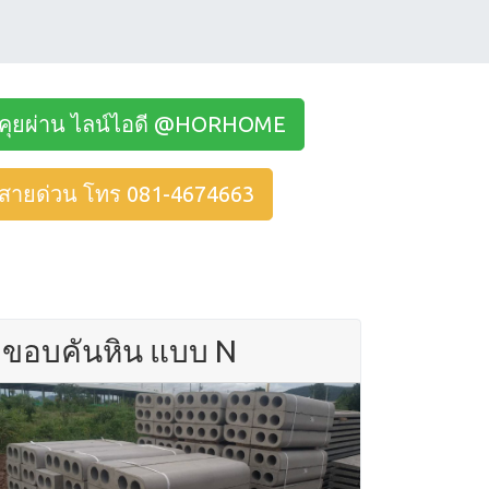
คุยผ่าน ไลน์ไอดี @HORHOME
สายด่วน โทร 081-4674663
ขอบคันหิน แบบ N