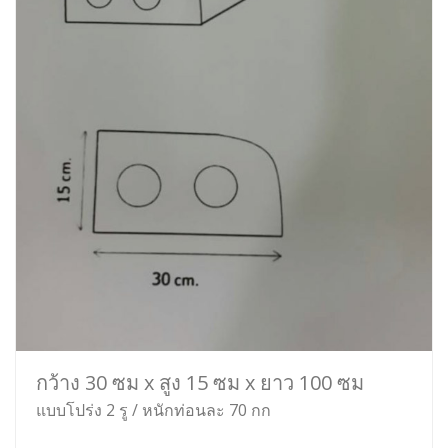
กว้าง 30 ซม x สูง 15 ซม x ยาว 100 ซม
แบบโปร่ง 2 รู / หนักท่อนละ 70 กก