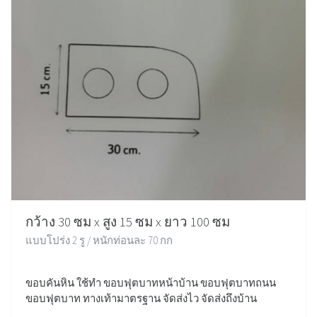
กว้าง 30 ซม x สูง 15 ซม x ยาว 100 ซม
แบบโปร่ง 2 รู / หนักท่อนละ 70 กก
ขอบคันหิน ใช้ทำ ขอบฟุตบาทหน้าบ้าน ขอบฟุตบาทถนน
ขอบฟุตบาท ทางเท้ามาตรฐาน จัดส่งไว จัดส่งถึงบ้าน