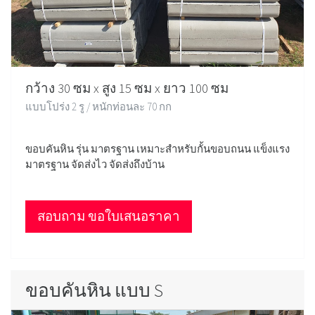
กว้าง 30 ซม x สูง 15 ซม x ยาว 100 ซม
แบบโปร่ง 2 รู / หนักท่อนละ 70 กก
ขอบคันหิน รุ่น มาตรฐาน เหมาะสำหรับกั้นขอบถนน แข็งแรง
มาตรฐาน จัดส่งไว จัดส่งถึงบ้าน
สอบถาม ขอใบเสนอราคา
ขอบคันหิน แบบ S