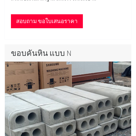
สอบถาม ขอใบเสนอราคา
ขอบคันหิน แบบ N