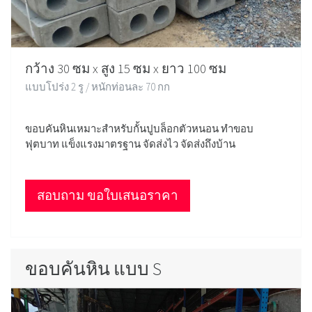
กว้าง 30 ซม x สูง 15 ซม x ยาว 100 ซม
แบบโปร่ง 2 รู / หนักท่อนละ 70 กก
ขอบคันหินเหมาะสำหรับกั้นปูบล็อกตัวหนอน ทำขอบ
ฟุตบาท แข็งแรงมาตรฐาน จัดส่งไว จัดส่งถึงบ้าน
สอบถาม ขอใบเสนอราคา
ขอบคันหิน แบบ S