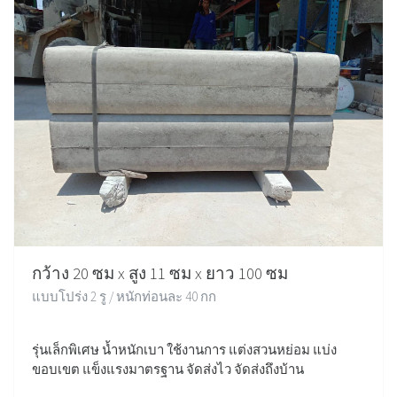
กว้าง 20 ซม x สูง 11 ซม x ยาว 100 ซม
แบบโปร่ง 2 รู / หนักท่อนละ 40 กก
รุ่นเล็กพิเศษ น้ำหนักเบา ใช้งานการ แต่งสวนหย่อม แบ่ง
ขอบเขต แข็งแรงมาตรฐาน จัดส่งไว จัดส่งถึงบ้าน