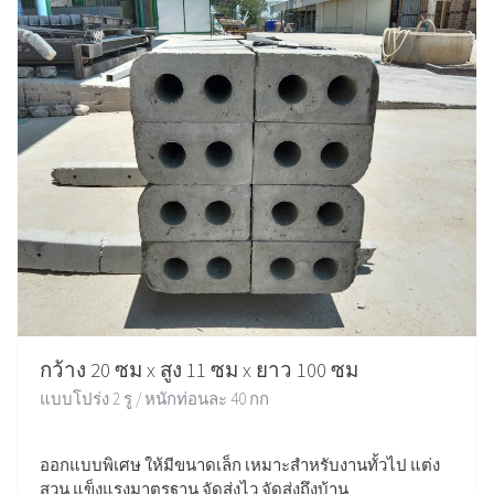
กว้าง 20 ซม x สูง 11 ซม x ยาว 100 ซม
แบบโปร่ง 2 รู / หนักท่อนละ 40 กก
ออกแบบพิเศษ ให้มีขนาดเล็ก เหมาะสำหรับงานทั้วไป แต่ง
สวน แข็งแรงมาตรฐาน จัดส่งไว จัดส่งถึงบ้าน