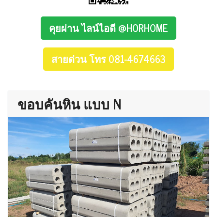
คุยผ่าน ไลน์ไอดี @HORHOME
สายด่วน โทร 081-4674663
ขอบคันหิน แบบ N