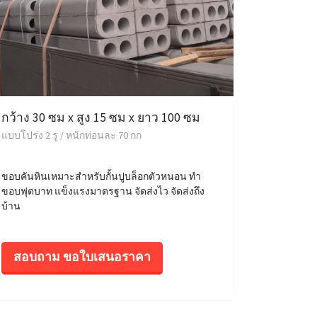
กว้าง 30 ซม x สูง 15 ซม x ยาว 100 ซม
แบบโปร่ง 2 รู / หนักท่อนละ 70 กก
ขอบคันหินเหมาะสำหรับกั้นปูบล็อกตัวหนอน ทำ
ขอบฟุตบาท แข็งแรงมาตรฐาน จัดส่งไว จัดส่งถึง
บ้าน
สอบถาม ขอใบเสนอราคา