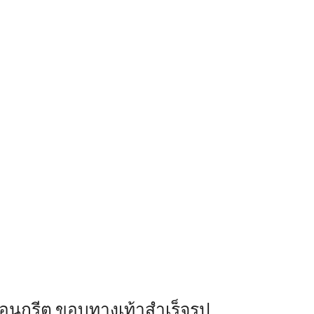
นกรีต ขอบทางเท้าสำเร็จรูป