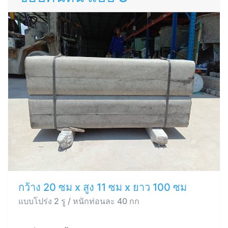
กว้าง 20 ซม x สูง 11 ซม x ยาว 100 ซม
แบบโปร่ง 2 รู / หนักท่อนละ 40 กก