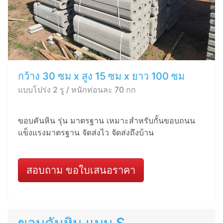
กว้าง 30 ซม x สูง 15 ซม x ยาว 100 ซม
แบบโปร่ง 2 รู / หนักท่อนละ 70 กก
ขอบคันหิน รุ่น มาตรฐาน เหมาะสำหรับกั้นขอบถนน
แข็งแรงมาตรฐาน จัดส่งไว จัดส่งถึงบ้าน
สอบถาม ขอใบเสนอราคา