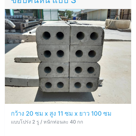
ขอบคันหิน แบบ S
กว้าง 20 ซม x สูง 11 ซม x ยาว 100 ซม
แบบโปร่ง 2 รู / หนักท่อนละ 40 กก