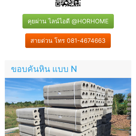
คุยผ่าน ไลน์ไอดี @HORHOME
สายด่วน โทร 081-4674663
ขอบคันหิน แบบ N