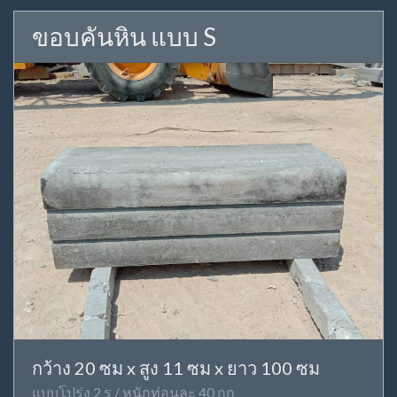
ขอบคันหิน แบบ S
กว้าง 20 ซม x สูง 11 ซม x ยาว 100 ซม
แบบโปร่ง 2 รู / หนักท่อนละ 40 กก