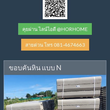
คุยผ่าน ไลน์ไอดี @HORHOME
สายด่วน โทร 081-4674663
ขอบคันหิน แบบ N