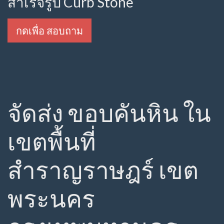
สำเร็จรูป Curb Stone
กดเพื่อ สอบถาม
จัดส่ง ขอบคันหิน ใน
เขตพื้นที่
สำราญราษฎร์ เขต
พระนคร