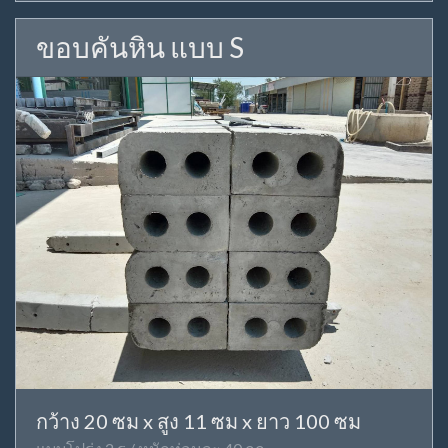
ขอบคันหิน แบบ S
กว้าง 20 ซม x สูง 11 ซม x ยาว 100 ซม