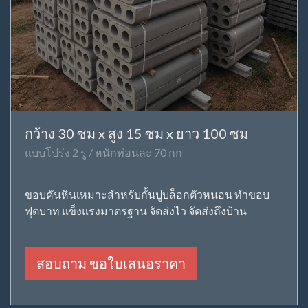
กว้าง 30 ซม x สูง 15 ซม x ยาว 100 ซม
แบบโปร่ง 2 รู / หนักท่อนละ 70 กก
ขอบคันหินเหมาะสำหรับกั้นปูบล็อกตัวหนอน ทำขอบ
ฟุตบาท แข็งแรงมาตรฐาน จัดส่งไว จัดส่งถึงบ้าน
สอบถาม ขอใบเสนอราคา