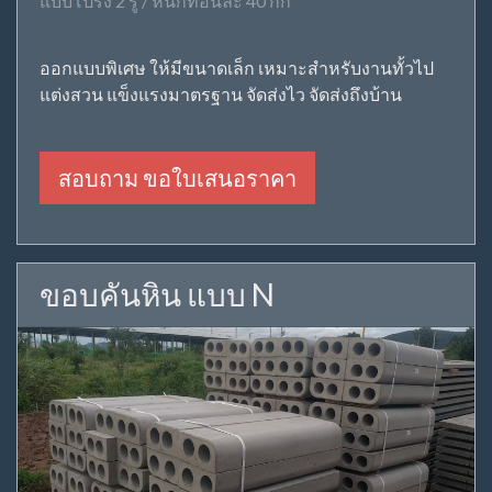
แบบโปร่ง 2 รู / หนักท่อนละ 40 กก
ออกแบบพิเศษ ให้มีขนาดเล็ก เหมาะสำหรับงานทั้วไป
แต่งสวน แข็งแรงมาตรฐาน จัดส่งไว จัดส่งถึงบ้าน
สอบถาม ขอใบเสนอราคา
ขอบคันหิน แบบ N