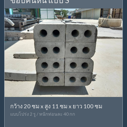
ขอบคันหิน แบบ S
กว้าง 20 ซม x สูง 11 ซม x ยาว 100 ซม
แบบโปร่ง 2 รู / หนักท่อนละ 40 กก