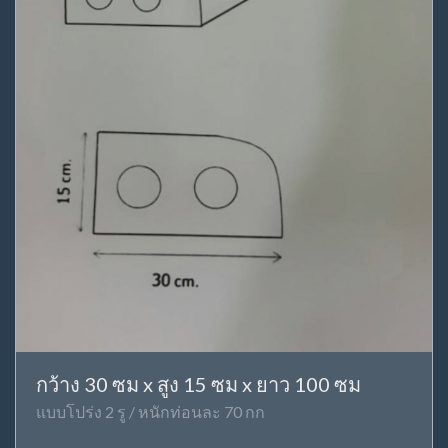
กว้าง 30 ซม x สูง 15 ซม x ยาว 100 ซม
แบบโปร่ง 2 รู / หนักท่อนละ 70 กก