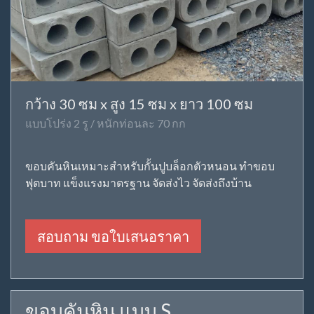
กว้าง 30 ซม x สูง 15 ซม x ยาว 100 ซม
แบบโปร่ง 2 รู / หนักท่อนละ 70 กก
ขอบคันหินเหมาะสำหรับกั้นปูบล็อกตัวหนอน ทำขอบ
ฟุตบาท แข็งแรงมาตรฐาน จัดส่งไว จัดส่งถึงบ้าน
สอบถาม ขอใบเสนอราคา
ขอบคันหิน แบบ S