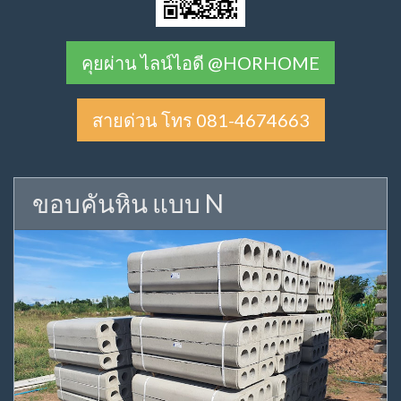
คุยผ่าน ไลน์ไอดี @HORHOME
สายด่วน โทร 081-4674663
ขอบคันหิน แบบ N