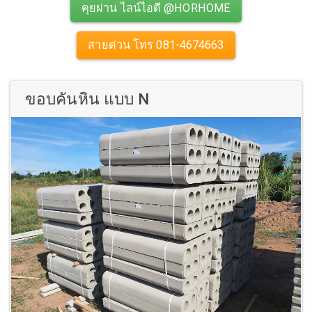
คุยผ่าน ไลน์ไอดี @HORHOME
สายด่วน โทร 081-4674663
ขอบคันหิน แบบ N