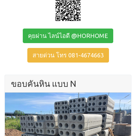
คุยผ่าน ไลน์ไอดี @HORHOME
สายด่วน โทร 081-4674663
ขอบคันหิน แบบ N