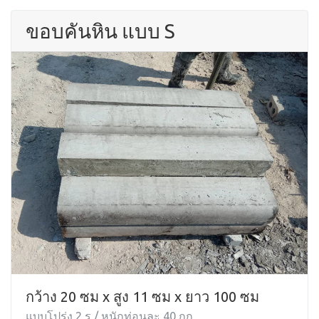
ขอบคันหิน แบบ S
กว้าง 20 ซม x สูง 11 ซม x ยาว 100 ซม
แบบโปร่ง 2 รู / หนักท่อนละ 40 กก