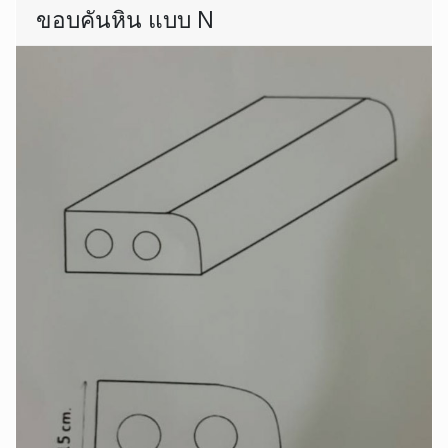
ขอบคันหิน แบบ N