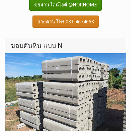
คุยผ่าน ไลน์ไอดี @HORHOME
สายด่วน โทร 081-4674663
ขอบคันหิน แบบ N