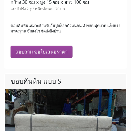
กว้าง 30 ซม x สูง 15 ซม x ยาว 100 ซม
แบบโปร่ง 2 รู / หนักท่อนละ 70 กก
ขอบคันหินเหมาะสำหรับกั้นปูบล็อกตัวหนอน ทำขอบฟุตบาท แข็งแรง
มาตรฐาน จัดส่งไว จัดส่งถึงบ้าน
สอบถาม ขอใบเสนอราคา
ขอบคันหิน แบบ S