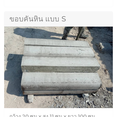
ขอบคันหิน แบบ S
กว้าง 20 ซม x สูง 11 ซม x ยาว 100 ซม