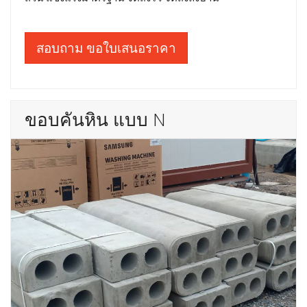
สอบถาม ขอใบเสนอราคา
ขอบคันหิน แบบ N