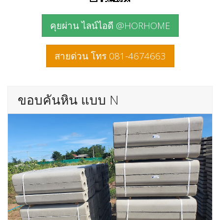
คุยผ่าน ไลน์ไอดี @HORHOME
สายด่วน โทร 081-4674663
ขอบคันหิน แบบ N