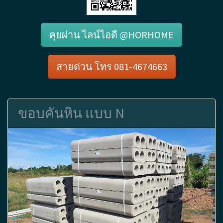
คุยผ่าน ไลน์ไอดี @HORHOME
สายด่วน โทร 081-4674663
ขอบคันหิน แบบ N