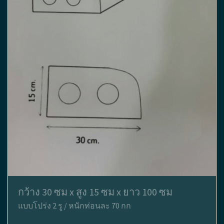
กว้าง 30 ซม x สูง 15 ซม x ยาว 100 ซม
แบบโปร่ง 2 รู / หนักท่อนละ 70 กก