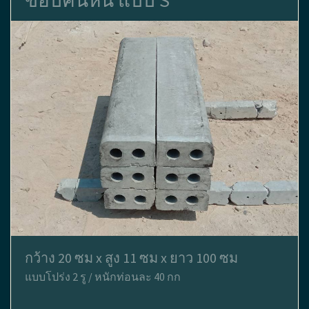
ขอบคันหิน แบบ S
กว้าง 20 ซม x สูง 11 ซม x ยาว 100 ซม
แบบโปร่ง 2 รู / หนักท่อนละ 40 กก