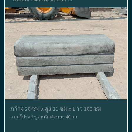
กว้าง 20 ซม x สูง 11 ซม x ยาว 100 ซม
แบบโปร่ง 2 รู / หนักท่อนละ 40 กก