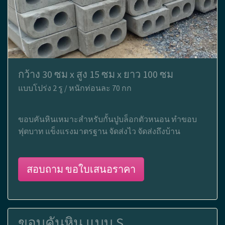
กว้าง 30 ซม x สูง 15 ซม x ยาว 100 ซม
แบบโปร่ง 2 รู / หนักท่อนละ 70 กก
ขอบคันหินเหมาะสำหรับกั้นปูบล็อกตัวหนอน ทำขอบ
ฟุตบาท แข็งแรงมาตรฐาน จัดส่งไว จัดส่งถึงบ้าน
สอบถาม ขอใบเสนอราคา
ขอบคันหิน แบบ S