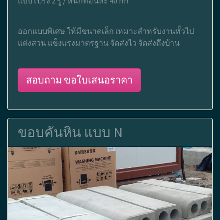
แบบโปร่ง 2 รู / หนักท่อนละ 40 กก
ออกแบบพิเศษ ให้มีขนาดเล็ก เหมาะสำหรับงานทั้วไป
แต่งสวน แข็งแรงมาตรฐาน จัดส่งไว จัดส่งถึงบ้าน
สอบถาม ขอใบเสนอราคา
ขอบคันหิน แบบ N