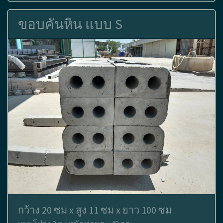
ขอบคันหิน แบบ S
กว้าง 20 ซม x สูง 11 ซม x ยาว 100 ซม