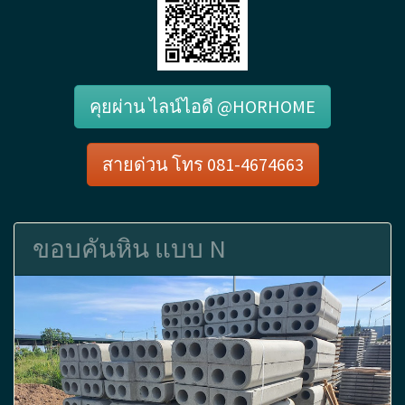
คุยผ่าน ไลน์ไอดี @HORHOME
สายด่วน โทร 081-4674663
ขอบคันหิน แบบ N