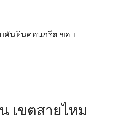
บคันหินคอนกรีต ขอบ
ถนน เขตสายไหม