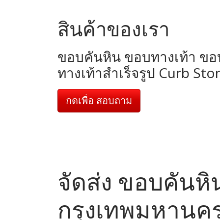
สินค้าของเรา
ขอบคันหิน ขอบทางเท้า ข
ทางเท้าสำเร็จรูป Curb Sto
กดเพื่อ สอบถาม
จัดส่ง ขอบคันห
กรุงเทพมหานค