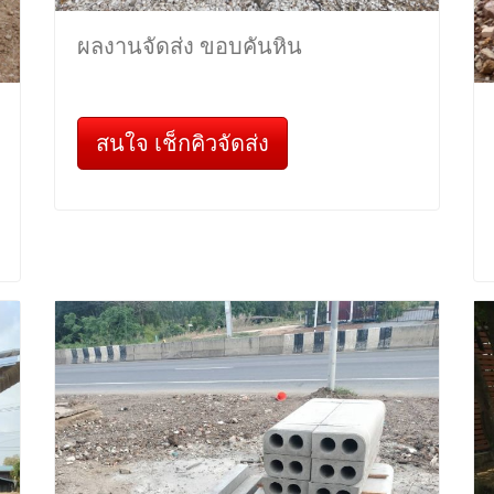
ผลงานจัดส่ง ขอบคันหิน
สนใจ เช็กคิวจัดส่ง