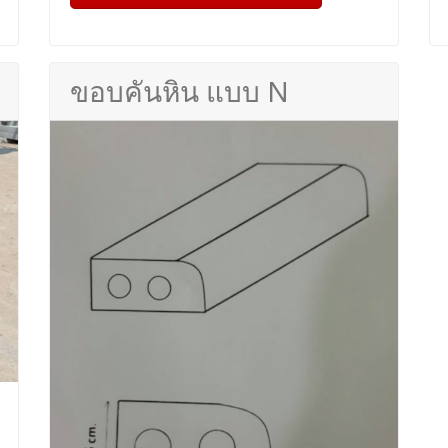
ขอบคันหิน แบบ N