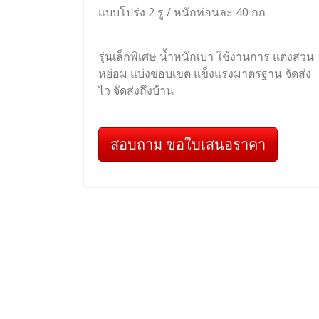
แบบโปร่ง 2 รู / หนักท่อนละ 40 กก
รุ่นเล็กพิเศษ น้ำหนักเบา ใช้งานการ แต่งสวน
หย่อม แบ่งขอบเขต แข็งแรงมาตรฐาน จัดส่ง
ไว จัดส่งถึงบ้าน
สอบถาม ขอใบเสนอราคา