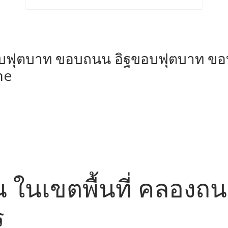
อบฟุตบาท ขอบถนน อิฐขอบฟุตบาท ขอ
ne
ิน ในเขตพื้นที่ คลอง
ร