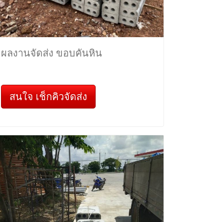
ผลงานจัดส่ง ขอบคันหิน
สนใจ เช็กคิวจัดส่ง