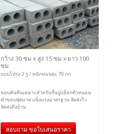
กว้าง 30 ซม x สูง 15 ซม x ยาว 100
ซม
แบบโปร่ง 2 รู / หนักท่อนละ 70 กก
ขอบคันหินเหมาะสำหรับกั้นปูบล็อกตัวหนอน
ทำขอบฟุตบาท แข็งแรงมาตรฐาน จัดส่งไว
จัดส่งถึงบ้าน
สอบถาม ขอใบเสนอราคา