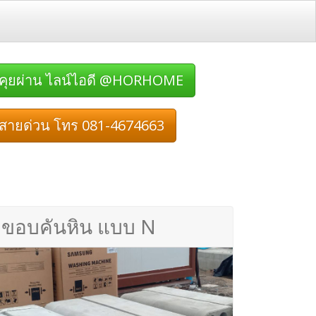
คุยผ่าน ไลน์ไอดี @HORHOME
สายด่วน โทร 081-4674663
ขอบคันหิน แบบ N