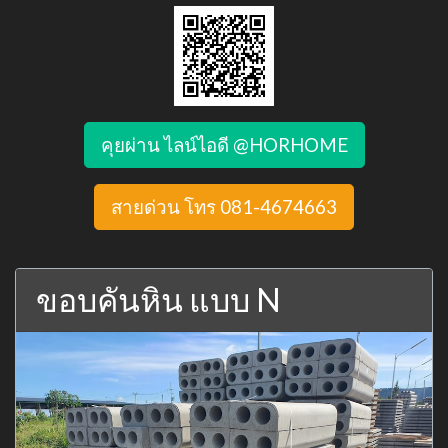
คุยผ่าน ไลน์ไอดี @HORHOME
สายด่วน โทร 081-4674663
ขอบคันหิน แบบ N