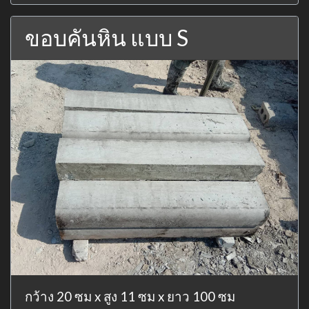
ขอบคันหิน แบบ S
กว้าง 20 ซม x สูง 11 ซม x ยาว 100 ซม