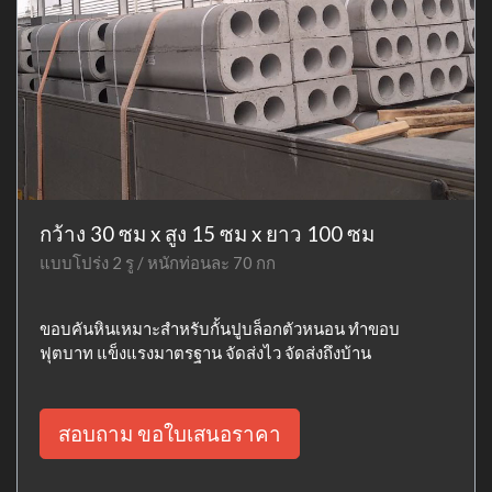
กว้าง 30 ซม x สูง 15 ซม x ยาว 100 ซม
แบบโปร่ง 2 รู / หนักท่อนละ 70 กก
ขอบคันหินเหมาะสำหรับกั้นปูบล็อกตัวหนอน ทำขอบ
ฟุตบาท แข็งแรงมาตรฐาน จัดส่งไว จัดส่งถึงบ้าน
สอบถาม ขอใบเสนอราคา