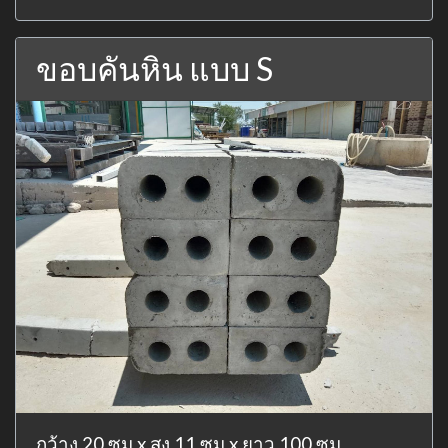
ขอบคันหิน แบบ S
กว้าง 20 ซม x สูง 11 ซม x ยาว 100 ซม