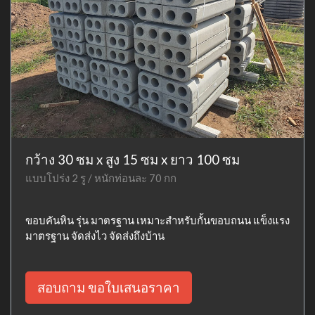
กว้าง 30 ซม x สูง 15 ซม x ยาว 100 ซม
แบบโปร่ง 2 รู / หนักท่อนละ 70 กก
ขอบคันหิน รุ่น มาตรฐาน เหมาะสำหรับกั้นขอบถนน แข็งแรง
มาตรฐาน จัดส่งไว จัดส่งถึงบ้าน
สอบถาม ขอใบเสนอราคา