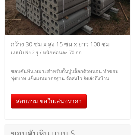
กว้าง 30 ซม x สูง 15 ซม x ยาว 100 ซม
แบบโปร่ง 2 รู / หนักท่อนละ 70 กก
ขอบคันหินเหมาะสำหรับกั้นปูบล็อกตัวหนอน ทำขอบ
ฟุตบาท แข็งแรงมาตรฐาน จัดส่งไว จัดส่งถึงบ้าน
สอบถาม ขอใบเสนอราคา
ขอบคันหิน แบบ S