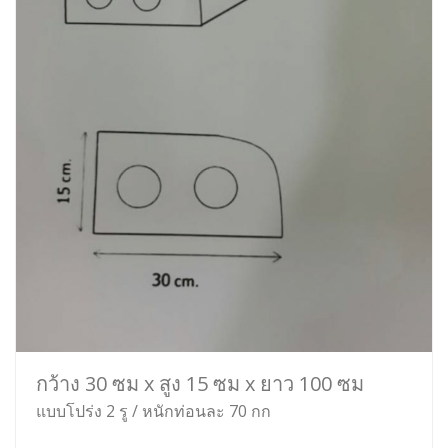
กว้าง 30 ซม x สูง 15 ซม x ยาว 100 ซม
แบบโปร่ง 2 รู / หนักท่อนละ 70 กก