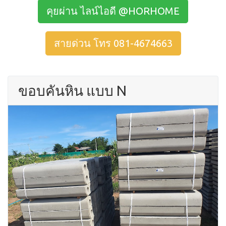
คุยผ่าน ไลน์ไอดี @HORHOME
สายด่วน โทร 081-4674663
ขอบคันหิน แบบ N