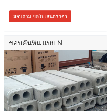
สอบถาม ขอใบเสนอราคา
ขอบคันหิน แบบ N