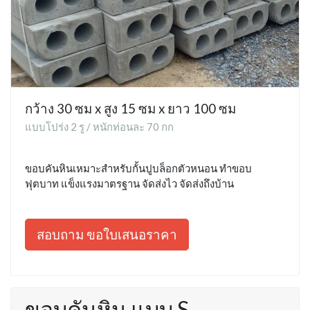
กว้าง 30 ซม x สูง 15 ซม x ยาว 100 ซม
แบบโปร่ง 2 รู / หนักท่อนละ 70 กก
ขอบคันหินเหมาะสำหรับกั้นปูบล็อกตัวหนอน ทำขอบ
ฟุตบาท แข็งแรงมาตรฐาน จัดส่งไว จัดส่งถึงบ้าน
สอบถาม ขอใบเสนอราคา
ขอบคันหิน แบบ S