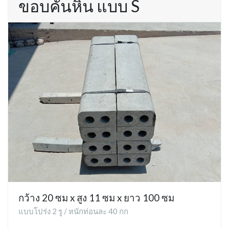
ขอบคันหิน แบบ S
กว้าง 20 ซม x สูง 11 ซม x ยาว 100 ซม
แบบโปร่ง 2 รู / หนักท่อนละ 40 กก