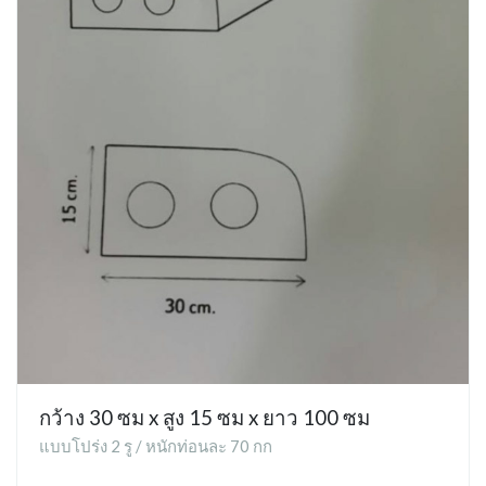
กว้าง 30 ซม x สูง 15 ซม x ยาว 100 ซม
แบบโปร่ง 2 รู / หนักท่อนละ 70 กก