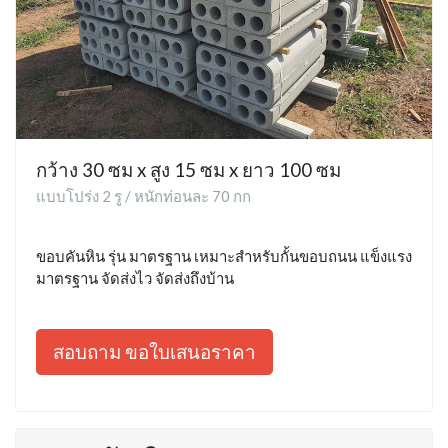
กว้าง 30 ซม x สูง 15 ซม x ยาว 100 ซม
แบบโปร่ง 2 รู / หนักท่อนละ 70 กก
ขอบคันหิน รุ่น มาตรฐาน เหมาะสำหรับกั้นขอบถนน แข็งแรง
มาตรฐาน จัดส่งไว จัดส่งถึงบ้าน
สอบถาม ขอใบเสนอราคา