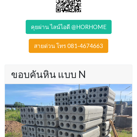
คุยผ่าน ไลน์ไอดี @HORHOME
สายด่วน โทร 081-4674663
ขอบคันหิน แบบ N