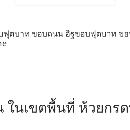
อบฟุตบาท ขอบถนน อิฐขอบฟุตบาท ขอ
ne
น ในเขตพื้นที่ ห้วยกร