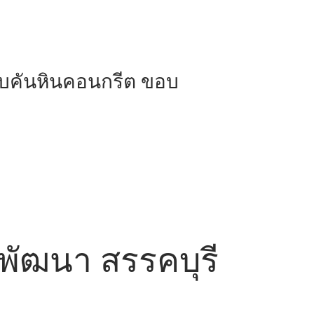
บคันหินคอนกรีต ขอบ
ดพัฒนา สรรคบุรี