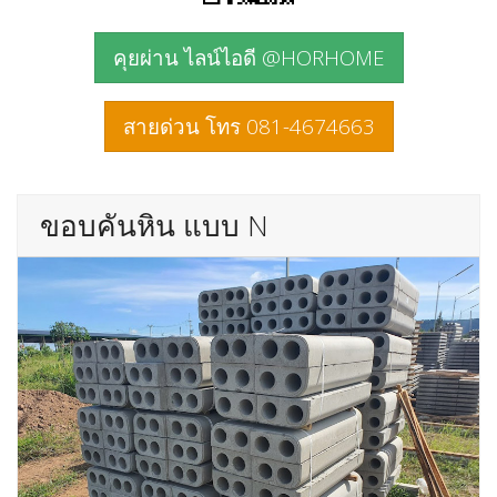
คุยผ่าน ไลน์ไอดี @HORHOME
สายด่วน โทร 081-4674663
ขอบคันหิน แบบ N