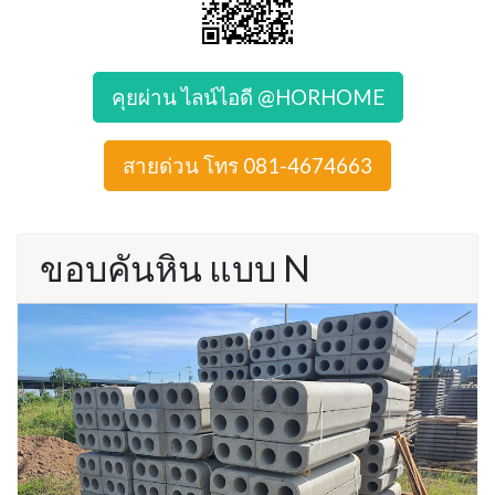
คุยผ่าน ไลน์ไอดี @HORHOME
สายด่วน โทร 081-4674663
ขอบคันหิน แบบ N