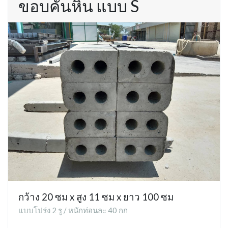
ขอบคันหิน แบบ S
กว้าง 20 ซม x สูง 11 ซม x ยาว 100 ซม
แบบโปร่ง 2 รู / หนักท่อนละ 40 กก