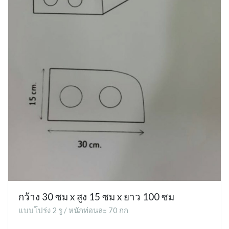
กว้าง 30 ซม x สูง 15 ซม x ยาว 100 ซม
แบบโปร่ง 2 รู / หนักท่อนละ 70 กก