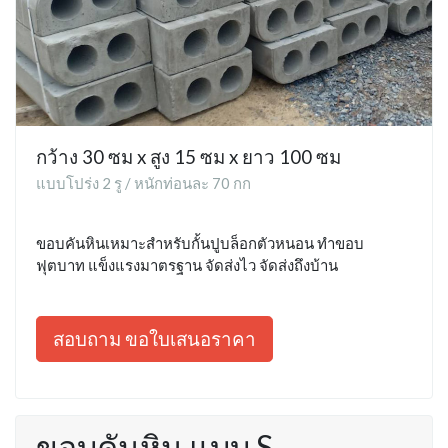
กว้าง 30 ซม x สูง 15 ซม x ยาว 100 ซม
แบบโปร่ง 2 รู / หนักท่อนละ 70 กก
ขอบคันหินเหมาะสำหรับกั้นปูบล็อกตัวหนอน ทำขอบ
ฟุตบาท แข็งแรงมาตรฐาน จัดส่งไว จัดส่งถึงบ้าน
สอบถาม ขอใบเสนอราคา
ขอบคันหิน แบบ S