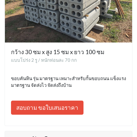
กว้าง 30 ซม x สูง 15 ซม x ยาว 100 ซม
แบบโปร่ง 2 รู / หนักท่อนละ 70 กก
ขอบคันหิน รุ่น มาตรฐาน เหมาะสำหรับกั้นขอบถนน แข็งแรง
มาตรฐาน จัดส่งไว จัดส่งถึงบ้าน
สอบถาม ขอใบเสนอราคา