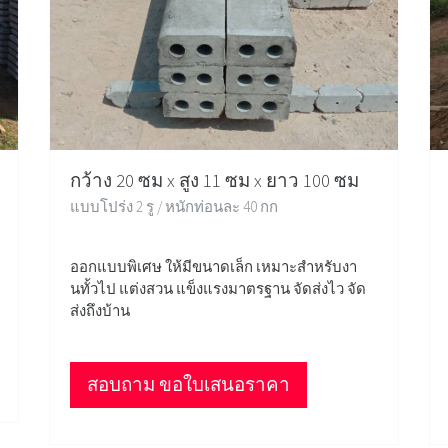
กว้าง 20 ซม x สูง 11 ซม x ยาว 100 ซม
แบบโปร่ง 2 รู / หนักท่อนละ 40 กก
ออกแบบพิเศษ ให้มีขนาดเล็ก เหมาะสำหรับงา
นทั้วไป แต่งสวน แข็งแรงมาตรฐาน จัดส่งไว จัด
ส่งถึงบ้าน
สอบถาม ขอใบเสนอราคา