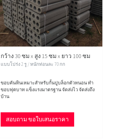
กว้าง 30 ซม x สูง 15 ซม x ยาว 100 ซม
แบบโปร่ง 2 รู / หนักท่อนละ 70 กก
ขอบคันหินเหมาะสำหรับกั้นปูบล็อกตัวหนอน ทำ
ขอบฟุตบาท แข็งแรงมาตรฐาน จัดส่งไว จัดส่งถึง
บ้าน
สอบถาม ขอใบเสนอราคา