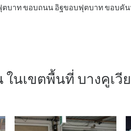
ฟุตบาท ขอบถนน อิฐขอบฟุตบาท ขอบคัน
น ในเขตพื้นที่ บางคูเว