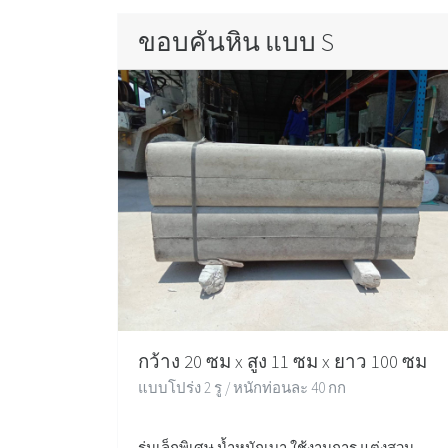
ขอบคันหิน แบบ S
กว้าง 20 ซม x สูง 11 ซม x ยาว 100 ซม
แบบโปร่ง 2 รู / หนักท่อนละ 40 กก
รุ่นเล็กพิเศษ น้ำหนักเบา ใช้งานการ แต่งสวน