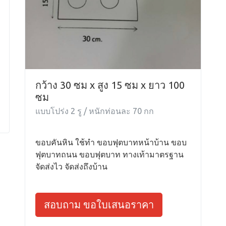
กว้าง 30 ซม x สูง 15 ซม x ยาว 100
ซม
แบบโปร่ง 2 รู / หนักท่อนละ 70 กก
ขอบคันหิน ใช้ทำ ขอบฟุตบาทหน้าบ้าน ขอบ
ฟุตบาทถนน ขอบฟุตบาท ทางเท้ามาตรฐาน
จัดส่งไว จัดส่งถึงบ้าน
สอบถาม ขอใบเสนอราคา