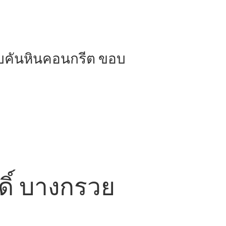
บคันหินคอนกรีต ขอบ
ดิ์ บางกรวย