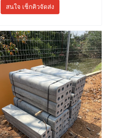
สนใจ เช็กคิวจัดส่ง