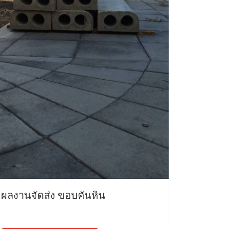
ผลงานจัดส่ง ขอบคันหิน