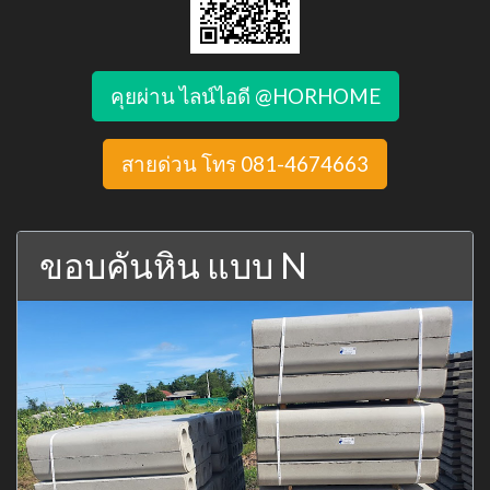
คุยผ่าน ไลน์ไอดี @HORHOME
สายด่วน โทร 081-4674663
ขอบคันหิน แบบ N