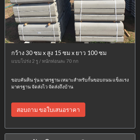
กว้าง 30 ซม x สูง 15 ซม x ยาว 100 ซม
แบบโปร่ง 2 รู / หนักท่อนละ 70 กก
ขอบคันหิน รุ่น มาตรฐาน เหมาะสำหรับกั้นขอบถนน แข็งแรง
มาตรฐาน จัดส่งไว จัดส่งถึงบ้าน
สอบถาม ขอใบเสนอราคา