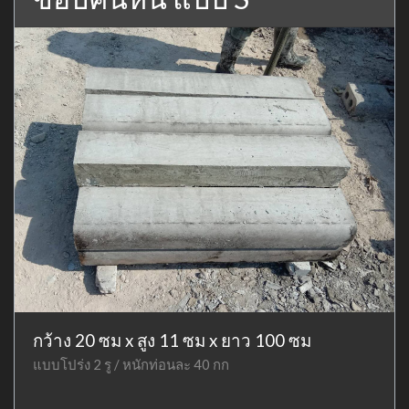
กว้าง 20 ซม x สูง 11 ซม x ยาว 100 ซม
แบบโปร่ง 2 รู / หนักท่อนละ 40 กก