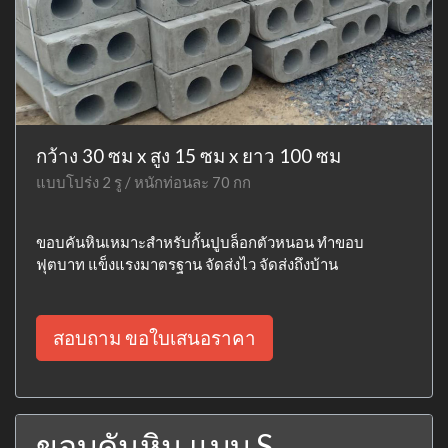
กว้าง 30 ซม x สูง 15 ซม x ยาว 100 ซม
แบบโปร่ง 2 รู / หนักท่อนละ 70 กก
ขอบคันหินเหมาะสำหรับกั้นปูบล็อกตัวหนอน ทำขอบ
ฟุตบาท แข็งแรงมาตรฐาน จัดส่งไว จัดส่งถึงบ้าน
สอบถาม ขอใบเสนอราคา
ขอบคันหิน แบบ S