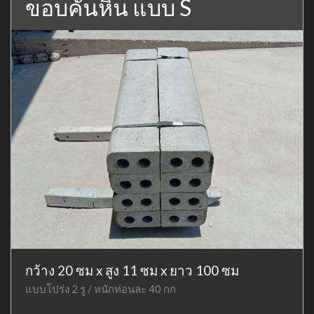
ขอบคันหิน แบบ S
กว้าง 20 ซม x สูง 11 ซม x ยาว 100 ซม
แบบโปร่ง 2 รู / หนักท่อนละ 40 กก