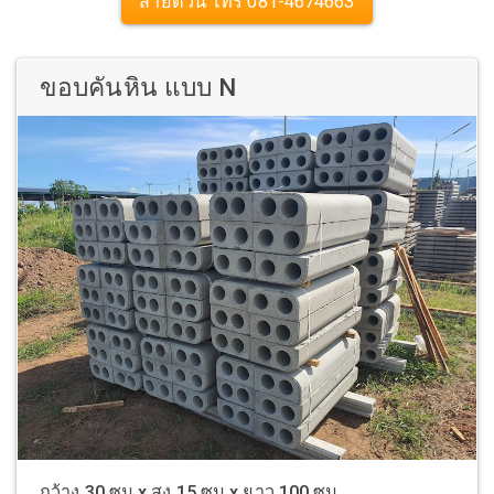
สายด่วน โทร 081-4674663
ขอบคันหิน แบบ N
กว้าง 30 ซม x สูง 15 ซม x ยาว 100 ซม