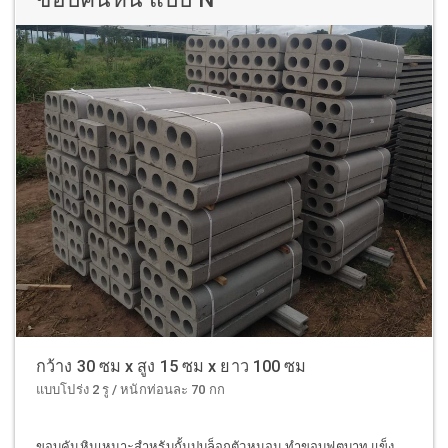
กว้าง 30 ซม x สูง 15 ซม x ยาว 100 ซม
แบบโปร่ง 2 รู / หนักท่อนละ 70 กก
ขอบคันหินเหมาะสำหรับกั้นปูบล็อกตัวหนอน ทำขอบฟุตบาท แข็ง