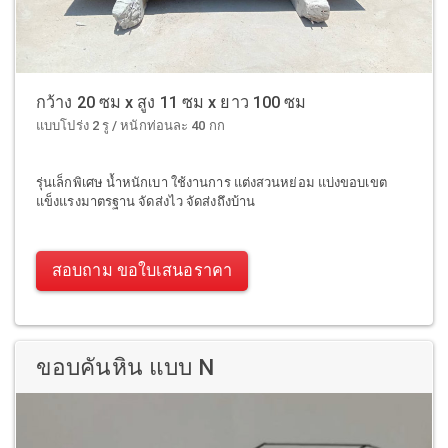
กว้าง 20 ซม x สูง 11 ซม x ยาว 100 ซม
แบบโปร่ง 2 รู / หนักท่อนละ 40 กก
รุ่นเล็กพิเศษ น้ำหนักเบา ใช้งานการ แต่งสวนหย่อม แบ่งขอบเขต
แข็งแรงมาตรฐาน จัดส่งไว จัดส่งถึงบ้าน
สอบถาม ขอใบเสนอราคา
ขอบคันหิน แบบ N