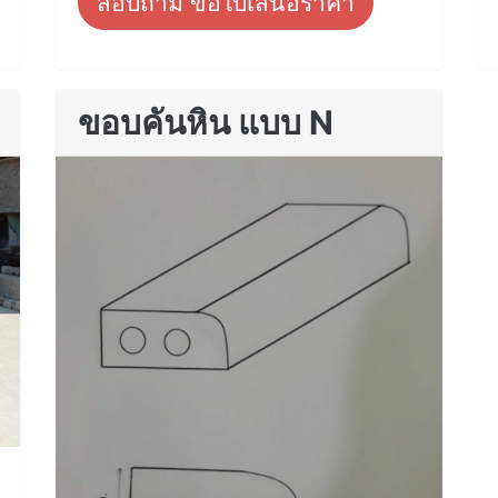
สอบถาม ขอใบเสนอราคา
ขอบคันหิน แบบ N