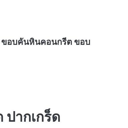
 ขอบคันหินคอนกรีต ขอบ
็ด ปากเกร็ด