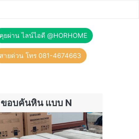
คุยผ่าน ไลน์ไอดี @HORHOME
สายด่วน โทร 081-4674663
ขอบคันหิน แบบ N