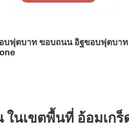
ขอบฟุตบาท ขอบถนน อิฐขอบฟุตบาท
tone
 ในเขตพื้นที่ อ้อมเกร