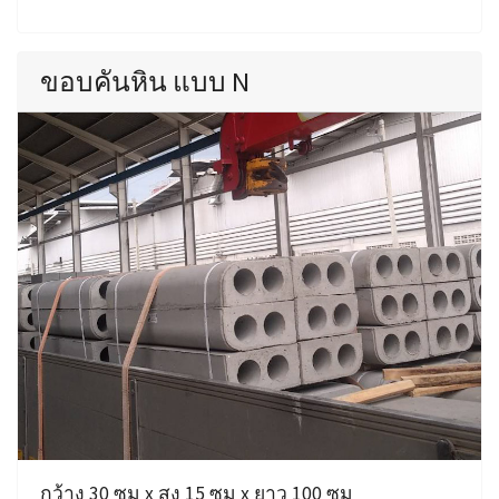
ขอบคันหิน แบบ N
กว้าง 30 ซม x สูง 15 ซม x ยาว 100 ซม