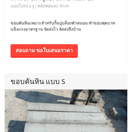
แบบโปร่ง 2 รู / หนักท่อนละ 70 กก
ขอบคันหินเหมาะสำหรับกั้นปูบล็อกตัวหนอน ทำขอบฟุตบาท
แข็งแรงมาตรฐาน จัดส่งไว จัดส่งถึงบ้าน
สอบถาม ขอใบเสนอราคา
ขอบคันหิน แบบ S