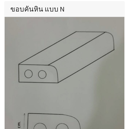
ขอบคันหิน แบบ N