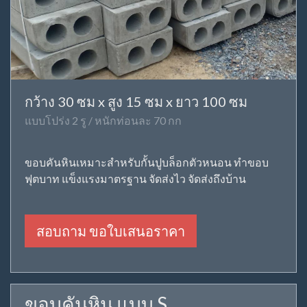
กว้าง 30 ซม x สูง 15 ซม x ยาว 100 ซม
แบบโปร่ง 2 รู / หนักท่อนละ 70 กก
ขอบคันหินเหมาะสำหรับกั้นปูบล็อกตัวหนอน ทำขอบ
ฟุตบาท แข็งแรงมาตรฐาน จัดส่งไว จัดส่งถึงบ้าน
สอบถาม ขอใบเสนอราคา
ขอบคันหิน แบบ S