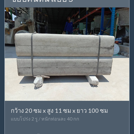
กว้าง 20 ซม x สูง 11 ซม x ยาว 100 ซม
แบบโปร่ง 2 รู / หนักท่อนละ 40 กก