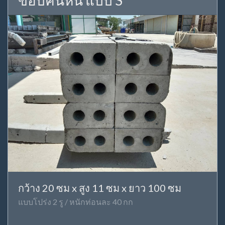
ขอบคันหิน แบบ S
กว้าง 20 ซม x สูง 11 ซม x ยาว 100 ซม
แบบโปร่ง 2 รู / หนักท่อนละ 40 กก