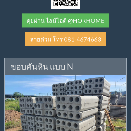
คุยผ่าน ไลน์ไอดี @HORHOME
สายด่วน โทร 081-4674663
ขอบคันหิน แบบ N