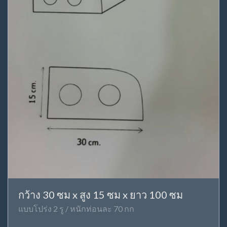
กว้าง 30 ซม x สูง 15 ซม x ยาว 100 ซม
แบบโปร่ง 2 รู / หนักท่อนละ 70 กก