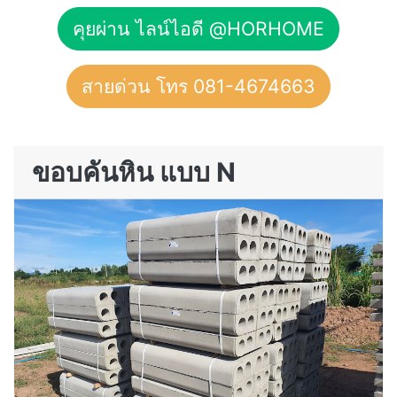
คุยผ่าน ไลน์ไอดี @HORHOME
สายด่วน โทร 081-4674663
ขอบคันหิน แบบ N