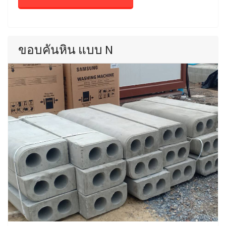
ขอบคันหิน แบบ N