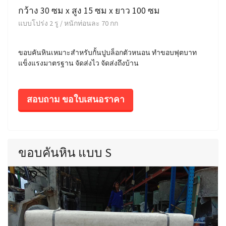
กว้าง 30 ซม x สูง 15 ซม x ยาว 100 ซม
แบบโปร่ง 2 รู / หนักท่อนละ 70 กก
ขอบคันหินเหมาะสำหรับกั้นปูบล็อกตัวหนอน ทำขอบฟุตบาท
แข็งแรงมาตรฐาน จัดส่งไว จัดส่งถึงบ้าน
สอบถาม ขอใบเสนอราคา
ขอบคันหิน แบบ S