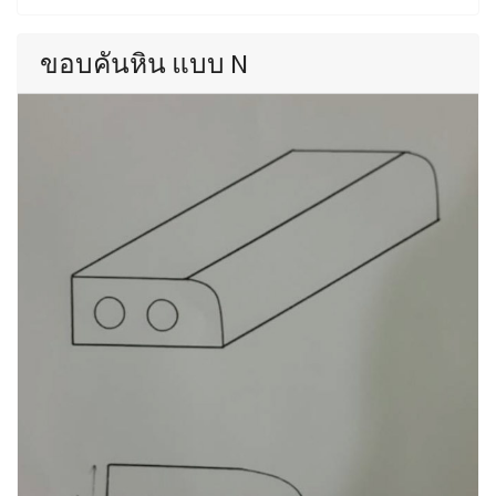
ขอบคันหิน แบบ N