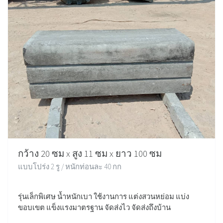
กว้าง 20 ซม x สูง 11 ซม x ยาว 100 ซม
แบบโปร่ง 2 รู / หนักท่อนละ 40 กก
รุ่นเล็กพิเศษ น้ำหนักเบา ใช้งานการ แต่งสวนหย่อม แบ่ง
ขอบเขต แข็งแรงมาตรฐาน จัดส่งไว จัดส่งถึงบ้าน