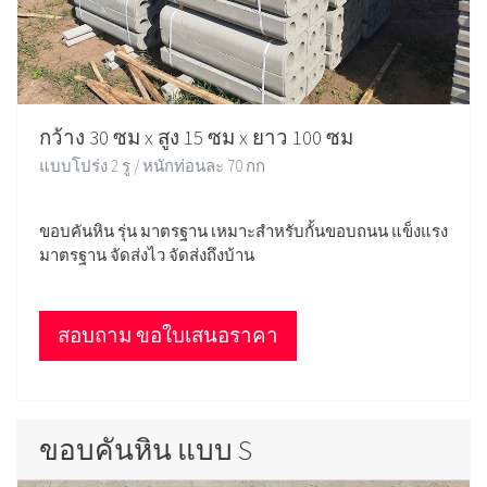
กว้าง 30 ซม x สูง 15 ซม x ยาว 100 ซม
แบบโปร่ง 2 รู / หนักท่อนละ 70 กก
ขอบคันหิน รุ่น มาตรฐาน เหมาะสำหรับกั้นขอบถนน แข็งแรง
มาตรฐาน จัดส่งไว จัดส่งถึงบ้าน
สอบถาม ขอใบเสนอราคา
ขอบคันหิน แบบ S