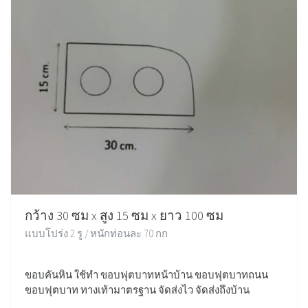
กว้าง 30 ซม x สูง 15 ซม x ยาว 100 ซม
แบบโปร่ง 2 รู / หนักท่อนละ 70 กก
ขอบคันหิน ใช้ทำ ขอบฟุตบาทหน้าบ้าน ขอบฟุตบาทถนน
ขอบฟุตบาท ทางเท้ามาตรฐาน จัดส่งไว จัดส่งถึงบ้าน