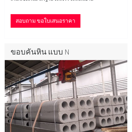
สอบถาม ขอใบเสนอราคา
ขอบคันหิน แบบ N