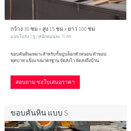
กว้าง 30 ซม x สูง 15 ซม x ยาว 100 ซม
แบบโปร่ง 2 รู / หนักท่อนละ 70 กก
ขอบคันหินเหมาะสำหรับกั้นปูบล็อกตัวหนอน ทำขอบ
ฟุตบาท แข็งแรงมาตรฐาน จัดส่งไว จัดส่งถึงบ้าน
สอบถาม ขอใบเสนอราคา
ขอบคันหิน แบบ S