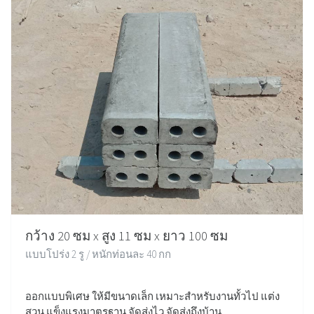
กว้าง 20 ซม x สูง 11 ซม x ยาว 100 ซม
แบบโปร่ง 2 รู / หนักท่อนละ 40 กก
ออกแบบพิเศษ ให้มีขนาดเล็ก เหมาะสำหรับงานทั้วไป แต่ง
สวน แข็งแรงมาตรฐาน จัดส่งไว จัดส่งถึงบ้าน