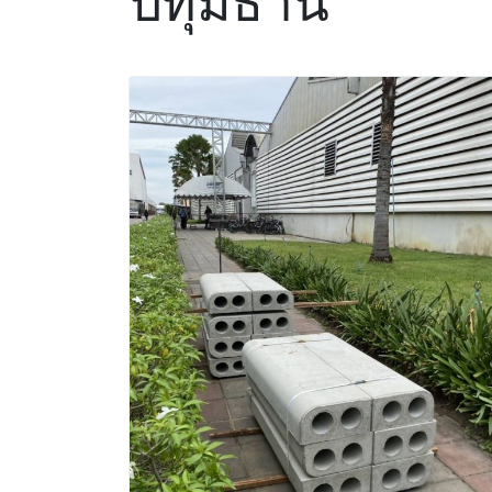
ปทุมธานี