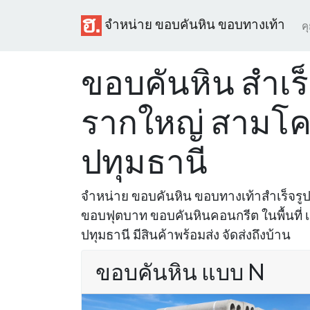
จำหน่าย ขอบคันหิน ขอบทางเท้า
ค
ขอบคันหิน สำเร็
รากใหญ่ สามโ
ปทุมธานี
จำหน่าย ขอบคันหิน ขอบทางเท้าสำเร็จร
ขอบฟุตบาท ขอบคันหินคอนกรีต ในพื้นที่
ปทุมธานี มีสินค้าพร้อมส่ง จัดส่งถึงบ้าน
ขอบคันหิน แบบ N