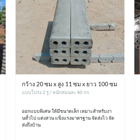
กว้าง 20 ซม x สูง 11 ซม x ยาว 100 ซม
แบบโปร่ง 2 รู / หนักท่อนละ 40 กก
ออกแบบพิเศษ ให้มีขนาดเล็ก เหมาะสำหรับงา
นทั้วไป แต่งสวน แข็งแรงมาตรฐาน จัดส่งไว จัด
ส่งถึงบ้าน