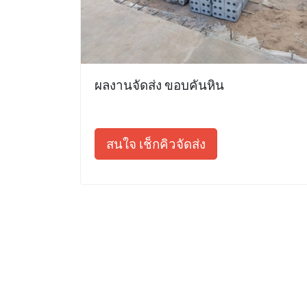
ผลงานจัดส่ง ขอบคันหิน
สนใจ เช็กคิวจัดส่ง