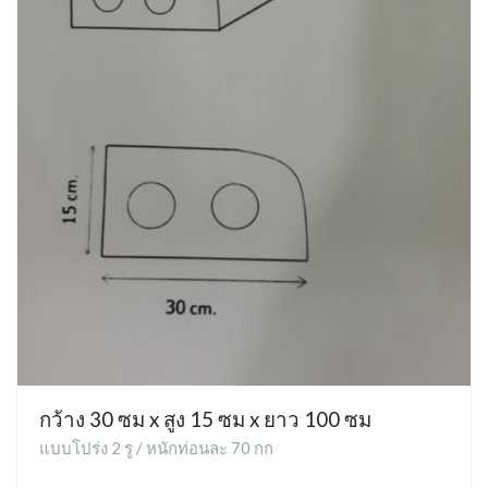
กว้าง 30 ซม x สูง 15 ซม x ยาว 100 ซม
แบบโปร่ง 2 รู / หนักท่อนละ 70 กก