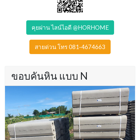
คุยผ่าน ไลน์ไอดี @HORHOME
สายด่วน โทร 081-4674663
ขอบคันหิน แบบ N