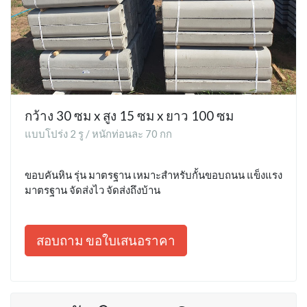
กว้าง 30 ซม x สูง 15 ซม x ยาว 100 ซม
แบบโปร่ง 2 รู / หนักท่อนละ 70 กก
ขอบคันหิน รุ่น มาตรฐาน เหมาะสำหรับกั้นขอบถนน แข็งแรง
มาตรฐาน จัดส่งไว จัดส่งถึงบ้าน
สอบถาม ขอใบเสนอราคา