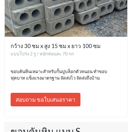
กว้าง 30 ซม x สูง 15 ซม x ยาว 100 ซม
แบบโปร่ง 2 รู / หนักท่อนละ 70 กก
ขอบคันหินเหมาะสำหรับกั้นปูบล็อกตัวหนอน ทำขอบ
ฟุตบาท แข็งแรงมาตรฐาน จัดส่งไว จัดส่งถึงบ้าน
สอบถาม ขอใบเสนอราคา
ขอบคันหิน แบบ S