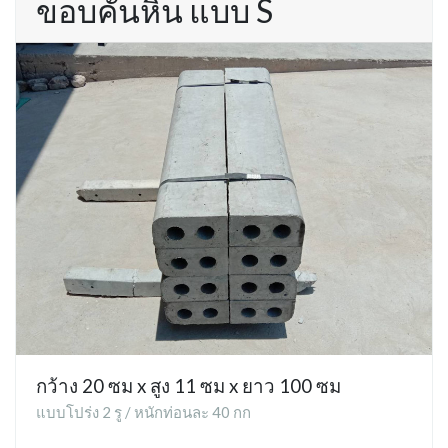
ขอบคันหิน แบบ S
กว้าง 20 ซม x สูง 11 ซม x ยาว 100 ซม
แบบโปร่ง 2 รู / หนักท่อนละ 40 กก