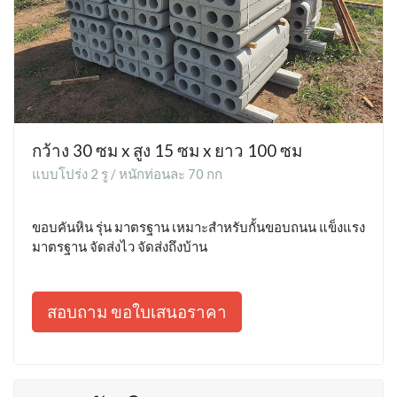
กว้าง 30 ซม x สูง 15 ซม x ยาว 100 ซม
แบบโปร่ง 2 รู / หนักท่อนละ 70 กก
ขอบคันหิน รุ่น มาตรฐาน เหมาะสำหรับกั้นขอบถนน แข็งแรง
มาตรฐาน จัดส่งไว จัดส่งถึงบ้าน
สอบถาม ขอใบเสนอราคา