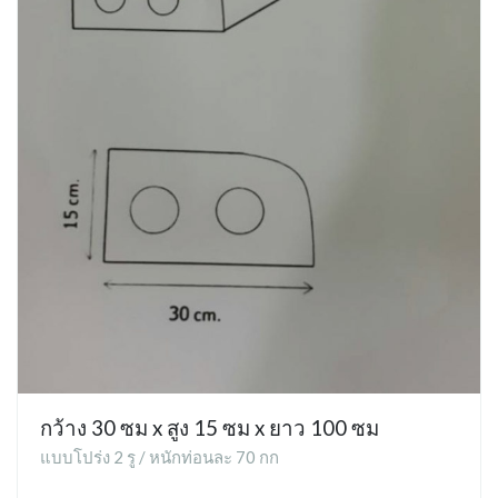
กว้าง 30 ซม x สูง 15 ซม x ยาว 100 ซม
แบบโปร่ง 2 รู / หนักท่อนละ 70 กก