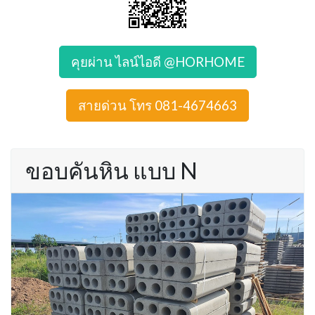
คุยผ่าน ไลน์ไอดี @HORHOME
สายด่วน โทร 081-4674663
ขอบคันหิน แบบ N