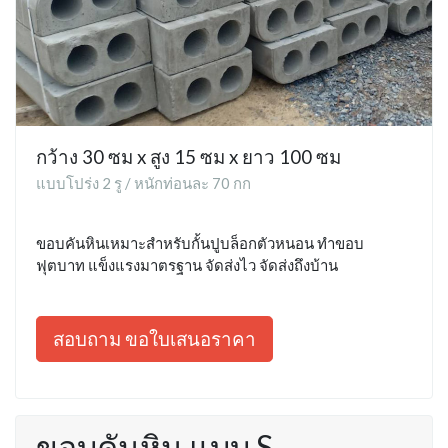
กว้าง 30 ซม x สูง 15 ซม x ยาว 100 ซม
แบบโปร่ง 2 รู / หนักท่อนละ 70 กก
ขอบคันหินเหมาะสำหรับกั้นปูบล็อกตัวหนอน ทำขอบ
ฟุตบาท แข็งแรงมาตรฐาน จัดส่งไว จัดส่งถึงบ้าน
สอบถาม ขอใบเสนอราคา
ขอบคันหิน แบบ S