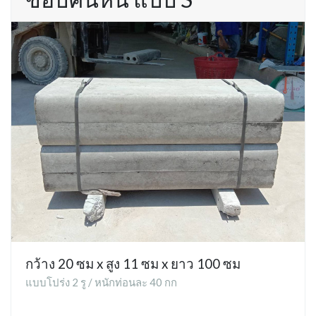
กว้าง 20 ซม x สูง 11 ซม x ยาว 100 ซม
แบบโปร่ง 2 รู / หนักท่อนละ 40 กก