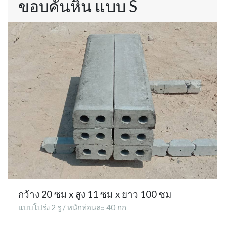
ขอบคันหิน แบบ S
กว้าง 20 ซม x สูง 11 ซม x ยาว 100 ซม
แบบโปร่ง 2 รู / หนักท่อนละ 40 กก