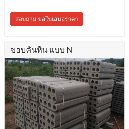
สอบถาม ขอใบเสนอราคา
ขอบคันหิน แบบ N