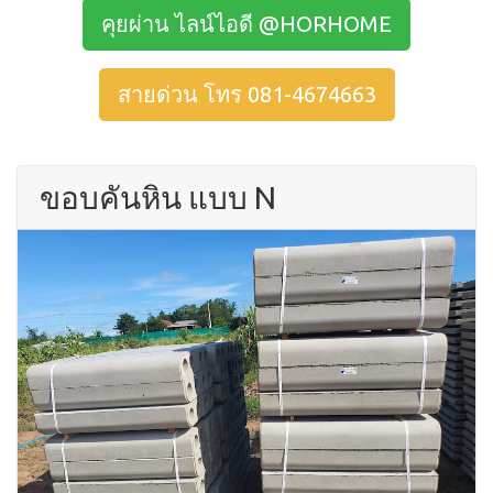
คุยผ่าน ไลน์ไอดี @HORHOME
สายด่วน โทร 081-4674663
ขอบคันหิน แบบ N