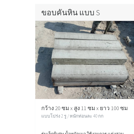
ขอบคันหิน แบบ S
กว้าง 20 ซม x สูง 11 ซม x ยาว 100 ซม
แบบโปร่ง 2 รู / หนักท่อนละ 40 กก
รุ่นเล็กพิเศษ น้ำหนักเบา ใช้งานการ แต่งสวน