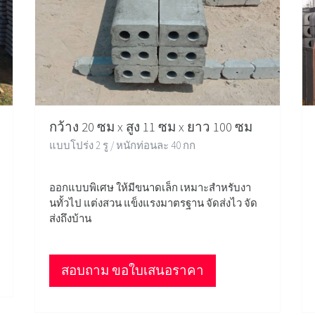
กว้าง 20 ซม x สูง 11 ซม x ยาว 100 ซม
แบบโปร่ง 2 รู / หนักท่อนละ 40 กก
ออกแบบพิเศษ ให้มีขนาดเล็ก เหมาะสำหรับงา
นทั้วไป แต่งสวน แข็งแรงมาตรฐาน จัดส่งไว จัด
ส่งถึงบ้าน
สอบถาม ขอใบเสนอราคา