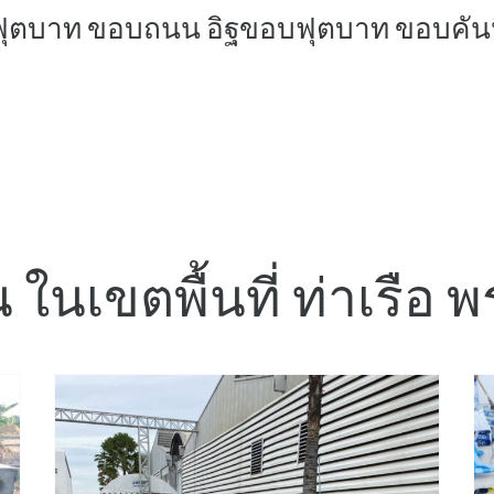
ฟุตบาท ขอบถนน อิฐขอบฟุตบาท ขอบคัน
น ในเขตพื้นที่ ท่าเรือ