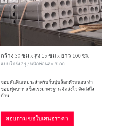
กว้าง 30 ซม x สูง 15 ซม x ยาว 100 ซม
แบบโปร่ง 2 รู / หนักท่อนละ 70 กก
ขอบคันหินเหมาะสำหรับกั้นปูบล็อกตัวหนอน ทำ
ขอบฟุตบาท แข็งแรงมาตรฐาน จัดส่งไว จัดส่งถึง
บ้าน
สอบถาม ขอใบเสนอราคา