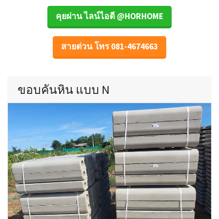
คุยผ่าน ไลน์ไอดี @HORHOME
สายด่วน โทร 081-4674663
ขอบคันหิน แบบ N