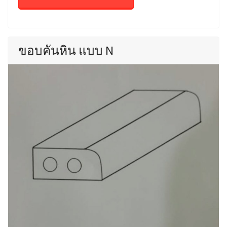
ขอบคันหิน แบบ N