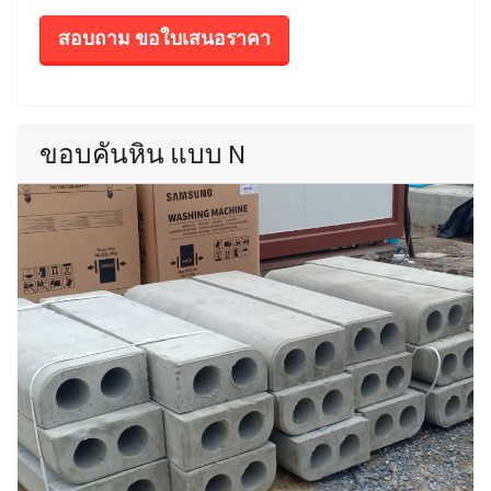
สอบถาม ขอใบเสนอราคา
ขอบคันหิน แบบ N