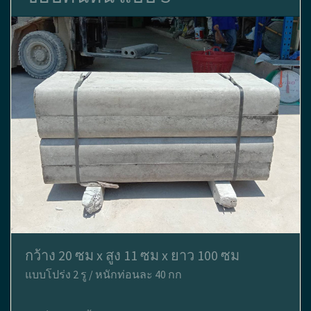
กว้าง 20 ซม x สูง 11 ซม x ยาว 100 ซม
แบบโปร่ง 2 รู / หนักท่อนละ 40 กก