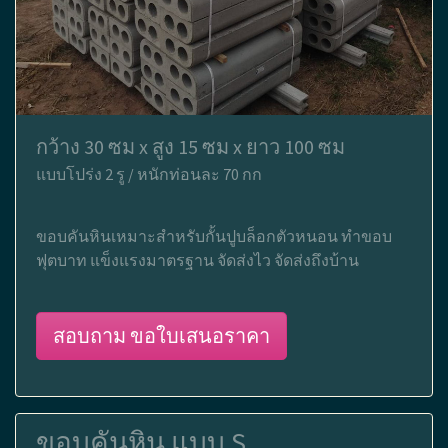
กว้าง 30 ซม x สูง 15 ซม x ยาว 100 ซม
แบบโปร่ง 2 รู / หนักท่อนละ 70 กก
ขอบคันหินเหมาะสำหรับกั้นปูบล็อกตัวหนอน ทำขอบ
ฟุตบาท แข็งแรงมาตรฐาน จัดส่งไว จัดส่งถึงบ้าน
สอบถาม ขอใบเสนอราคา
ขอบคันหิน แบบ S