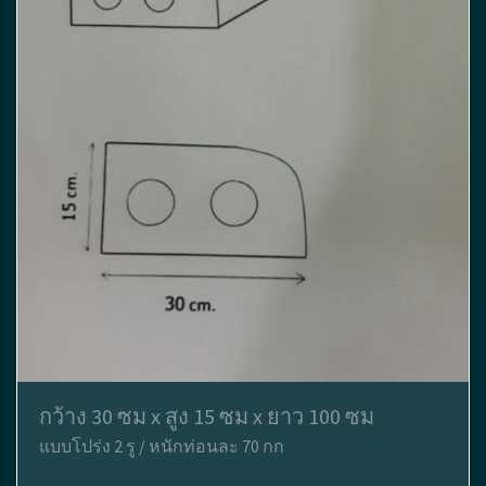
กว้าง 30 ซม x สูง 15 ซม x ยาว 100 ซม
แบบโปร่ง 2 รู / หนักท่อนละ 70 กก