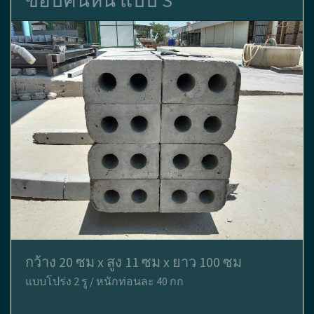
ขอบคันหิน แบบ S
กว้าง 20 ซม x สูง 11 ซม x ยาว 100 ซม
แบบโปร่ง 2 รู / หนักท่อนละ 40 กก