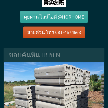
คุยผ่าน ไลน์ไอดี @HORHOME
สายด่วน โทร 081-4674663
ขอบคันหิน แบบ N