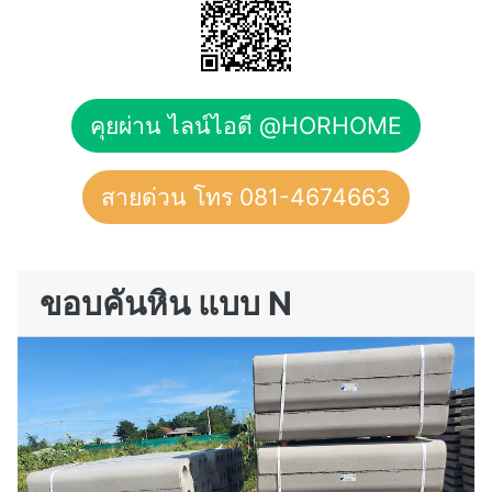
คุยผ่าน ไลน์ไอดี @HORHOME
สายด่วน โทร 081-4674663
ขอบคันหิน แบบ N