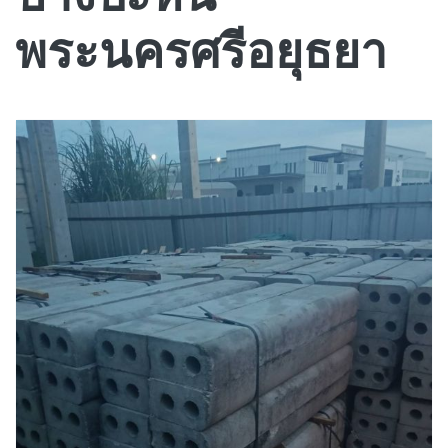
พระนครศรีอยุธยา